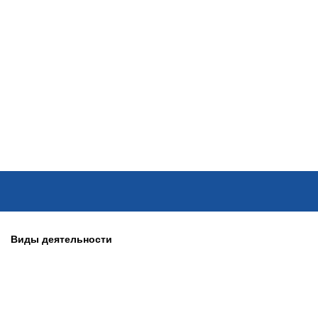
ОНЛАЙН–ВЫСТАВКИ
КАЛЕНДАРЬ
КЛЮЧЕВЫЕ ФИГУР
Виды деятельности