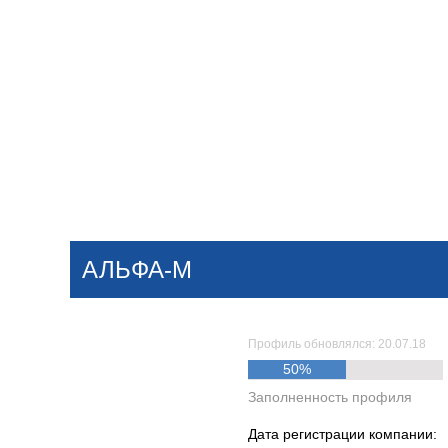
Добавить компанию
Войти
НОВОСТИ
СТАТЬИ
КОМПАНИИ
АЛЬФА-М
Поиск
Профиль обновлялся: 20.07.18
50%
Заполненность профиля
Дата регистрации компании: