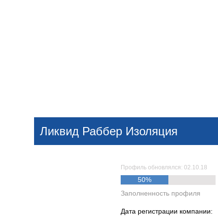
Добавить компанию
Войти
НОВОСТИ
СТАТЬИ
КОМПАНИИ
Ликвид Раббер Изоляция
Поиск
Профиль обновлялся: 02.10.18
50%
Заполненность профиля
Дата регистрации компании: