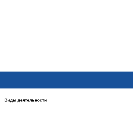
ОНЛАЙН–ВЫСТАВКИ
КАЛЕНДАРЬ
КЛЮЧЕВЫЕ ФИГУР
Виды деятельности