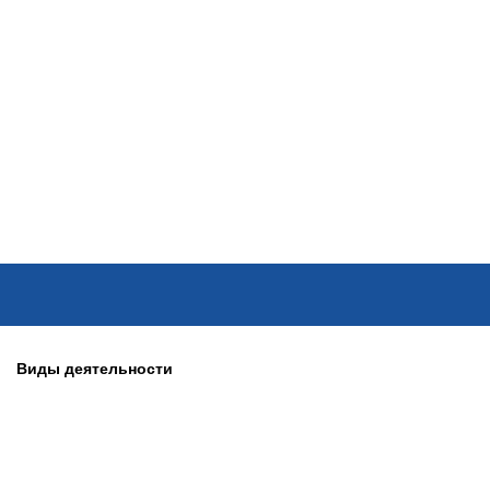
ОНЛАЙН–ВЫСТАВКИ
КАЛЕНДАРЬ
КЛЮЧЕВЫЕ ФИГУР
Виды деятельности