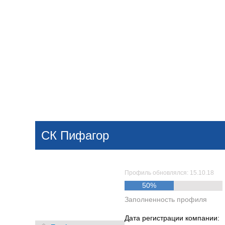
Добавить компанию
Войти
НОВОСТИ
СТАТЬИ
КОМПАНИИ
СК Пифагор
Поиск
Профиль обновлялся: 15.10.18
50%
Заполненность профиля
Дата регистрации компании: