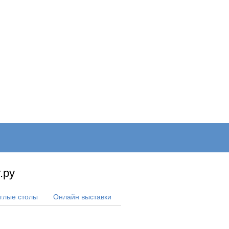
ОНЛАЙН–ВЫСТАВКИ
КАЛЕНДАРЬ
КЛЮЧЕВЫЕ ФИГУР
.ру
углые столы
Онлайн выставки