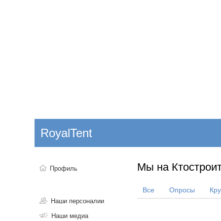
Добавить компанию
Войти
НОВОСТИ
СТАТЬИ
КОМПАНИИ
RoyalTent
Поиск
Мы на Ктостроит
Профиль
Все
Опросы
Кр
Наши персоналии
Наши медиа