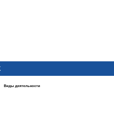
ОНЛАЙН–ВЫСТАВКИ
КАЛЕНДАРЬ
КЛЮЧЕВЫЕ ФИГУР
К
Виды деятельности