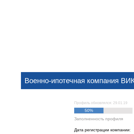
Добавить компанию
Войти
НОВОСТИ
СТАТЬИ
КОМПАНИИ
Военно-ипотечная компания ВИ
Поиск
Профиль обновлялся: 29.01.19
50%
Заполненность профиля
Дата регистрации компании: