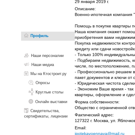
29 января 2019 г.
Описание:
Военно-ипотечная компания 
Помощь в покупке квартиры п
Наша компания окажет помощь
Профиль
приобретения вами недвижим
Покупка недвижимости контро
кредиту или сдачи новостройк
- Только 100% индивидуальны
Наши персоналии
- Подбираем недвижимость, к
Наши медиа
числе, по местоположению, пл
- Профессионально решаем вс
Мы на Ктостроит.ру
пакет документов и ключи от 
Опросы
- Юридическая чистота сделки
- Экономим Ваше время - так
Круглые столы
квартиры, оформление и сделк
Онлайн выставки
Форма собственности:
Общество с ограниченной отв
Свидетельства,
Фактический адрес:
сертификаты, лицензии
127322 г. Москва, ул. Яблочкова
Email:
ipotekavoennaya@mail.ru