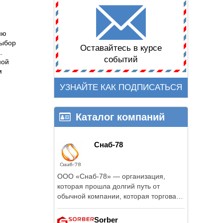
ню
выбор
Оставайтесь в курсе
.
событий
ной
м
УЗНАЙТЕ КАК ПОДПИСАТЬСЯ
Каталог компаний
Снаб-78
ООО «Снаб-78» — организация,
которая прошла долгий путь от
обычной компании, которая торговала
пропаном в ...
Sorber