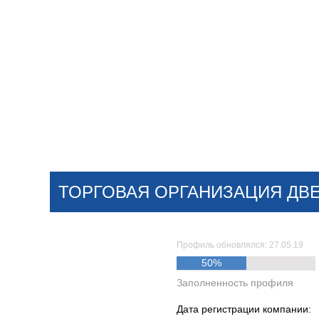
Добавить компанию
Войти
НОВОСТИ
СТАТЬИ
КОМПАНИИ
ТОРГОВАЯ ОРГАНИЗАЦИЯ ДВ
Поиск
Профиль обновлялся: 27.05.19
50%
Заполненность профиля
Дата регистрации компании: