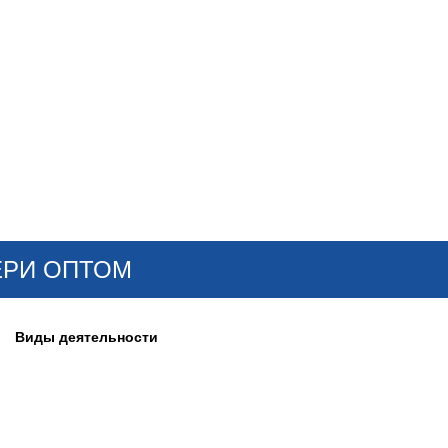
ОНЛАЙН–ВЫСТАВКИ
КАЛЕНДАРЬ
КЛЮЧЕВЫЕ ФИГУР
ЕРИ ОПТОМ
Виды деятельности