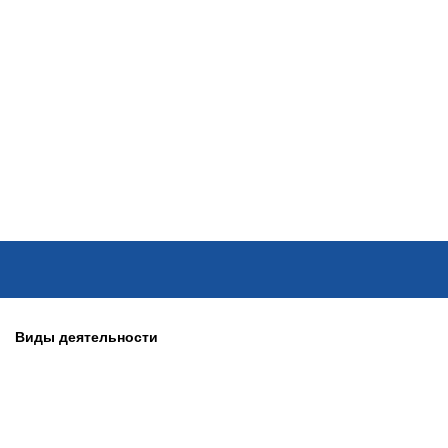
ОНЛАЙН–ВЫСТАВКИ
КАЛЕНДАРЬ
КЛЮЧЕВЫЕ ФИГУР
Виды деятельности