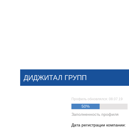
Добавить компанию
Войти
НОВОСТИ
СТАТЬИ
КОМПАНИИ
ДИДЖИТАЛ ГРУПП
Поиск
Профиль обновлялся: 08.07.19
50%
Заполненность профиля
Дата регистрации компании: