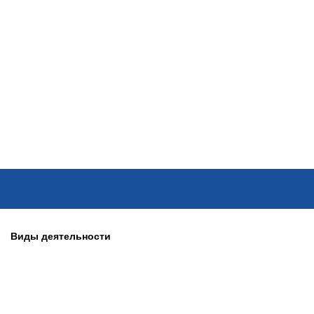
ОНЛАЙН–ВЫСТАВКИ
КАЛЕНДАРЬ
КЛЮЧЕВЫЕ ФИГУР
Виды деятельности