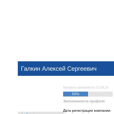
Добавить компанию
Войти
НОВОСТИ
СТАТЬИ
КОМПАНИИ
Галкин Алексей Сергеевич
Поиск
Профиль обновлялся: 23.08.19
50%
Заполненность профиля
Дата регистрации компании: