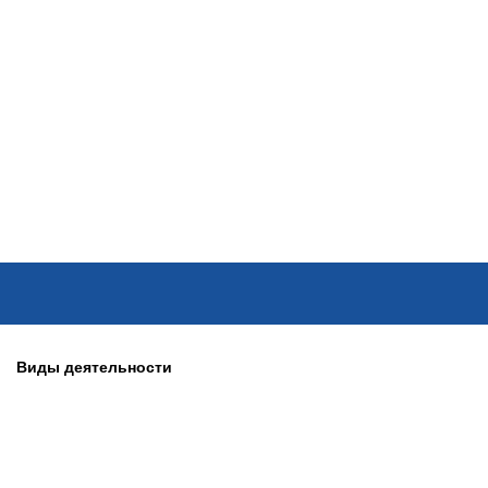
ОНЛАЙН–ВЫСТАВКИ
КАЛЕНДАРЬ
КЛЮЧЕВЫЕ ФИГУР
Виды деятельности