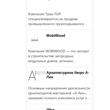
Компания Трак-ТОР
специализируется на продаже
промышленного грузоподъемного
оборудования - мини-краны, ...
MobiWood
Компания MOBIWOOD — это эксперт
в строительстве загородных
модульных домов, успешно
работающая на рынке более 17 ...
Архитектурное бюро А-
Лен
Основные направления деятельности
архитектурной мастерской «А-Лен»,
оказание полного комплекса услуг по
...
Vitra