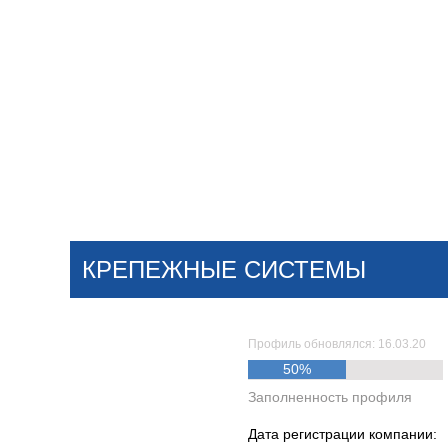
Добавить компанию
Войти
НОВОСТИ
СТАТЬИ
КОМПАНИИ
КРЕПЕЖНЫЕ СИСТЕМЫ
Поиск
Профиль обновлялся: 16.03.20
50%
Заполненность профиля
Дата регистрации компании: