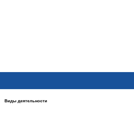
ОНЛАЙН–ВЫСТАВКИ
КАЛЕНДАРЬ
КЛЮЧЕВЫЕ ФИГУР
Виды деятельности