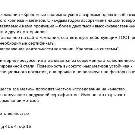
ы компания «Крепежные системы» успела зарекомендовать себя как
ого крепежа и метизов. С каждым годом ассортимент наших товаро
тавляемой нами продукции – более двух тысяч высококачественны
и и других материалов.
авленное на сайте компании, соответствует действующим ГОСТ, р
е необходимые сертификаты.
направление деятельности компании "Крепежные системы".
интернет-ресурсе, изготавливается из современного качественного
гированной стали. Поверхность высокоточных метизов устойчива к
специального покрытия, она прочна и не реагирует на факторы вн
цесса все метизы проходят жесткое исследование на качество.
ся получение продукцией сертификатов. Именно это открывает
рименении метизов.
етственностью
 д 41 к 4, оф 16