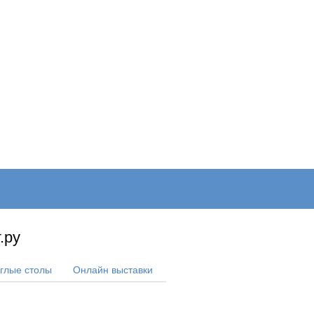
ОНЛАЙН–ВЫСТАВКИ
КАЛЕНДАРЬ
КЛЮЧЕВЫЕ ФИГУР
.ру
углые столы
Онлайн выставки