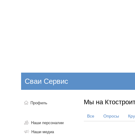
Добавить компанию
Войти
НОВОСТИ
СТАТЬИ
КОМПАНИИ
Сваи Сервис
Поиск
Мы на Ктостроит
Профиль
Все
Опросы
Кр
Наши персоналии
Наши медиа