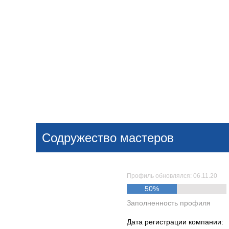
Добавить компанию
Войти
НОВОСТИ
СТАТЬИ
КОМПАНИИ
Содружество мастеров
Поиск
Профиль обновлялся: 06.11.20
50%
Заполненность профиля
Дата регистрации компании: