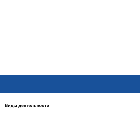
ОНЛАЙН–ВЫСТАВКИ
КАЛЕНДАРЬ
КЛЮЧЕВЫЕ ФИГУР
Виды деятельности