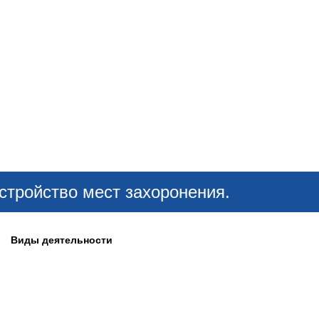
ОНЛАЙН–ВЫСТАВКИ
КАЛЕНДАРЬ
КЛЮЧЕВЫЕ ФИГУР
тройство мест захоронения.
Виды деятельности