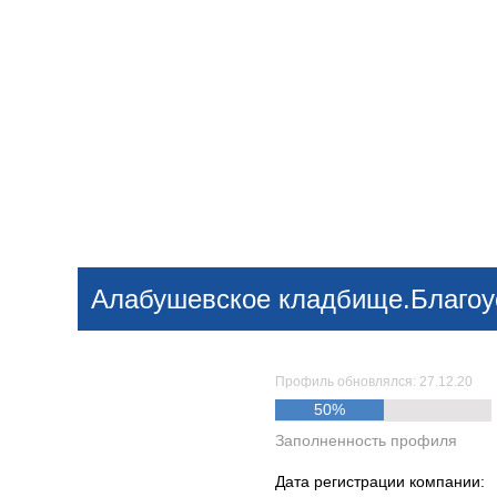
Добавить компанию
Войти
НОВОСТИ
СТАТЬИ
КОМПАНИИ
Алабушевское кладбище.Благоус
Поиск
Профиль обновлялся: 27.12.20
50%
Заполненность профиля
Дата регистрации компании: