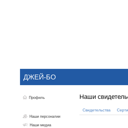
Добавить компанию
Войти
НОВОСТИ
СТАТЬИ
КОМПАНИИ
ДЖЕЙ-БО
Поиск
Наши свидетель
Профиль
Свидетельства
Серт
Наши персоналии
Наши медиа