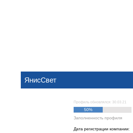
Добавить компанию
Войти
НОВОСТИ
СТАТЬИ
КОМПАНИИ
ЯнисСвет
Поиск
Профиль обновлялся: 30.03.21
50%
Заполненность профиля
Дата регистрации компании: