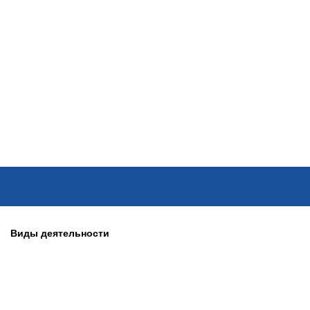
ОНЛАЙН–ВЫСТАВКИ
КАЛЕНДАРЬ
КЛЮЧЕВЫЕ ФИГУР
Виды деятельности