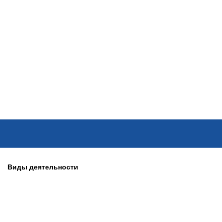
ОНЛАЙН–ВЫСТАВКИ
КАЛЕНДАРЬ
КЛЮЧЕВЫЕ ФИГУР
Виды деятельности