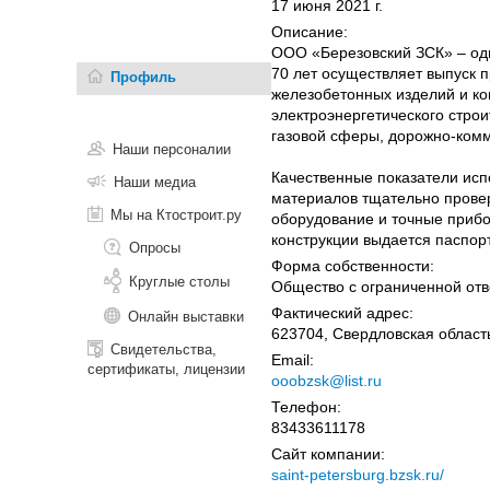
17 июня 2021 г.
Описание:
ООО «Березовский ЗСК» – одн
70 лет осуществляет выпуск 
Профиль
железобетонных изделий и ко
электроэнергетического стро
газовой сферы, дорожно-комм
Наши персоналии
Качественные показатели исп
Наши медиа
материалов тщательно провер
Мы на Ктостроит.ру
оборудование и точные прибо
конструкции выдается паспор
Опросы
Форма собственности:
Круглые столы
Общество с ограниченной отв
Фактический адрес:
Онлайн выставки
623704, Свердловская область
Свидетельства,
Email:
сертификаты, лицензии
ooobzsk@list.ru
Телефон:
83433611178
Сайт компании:
saint-petersburg.bzsk.ru/