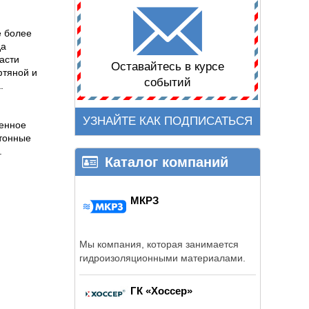
е более
да
асти
Оставайтесь в курсе
фтяной и
событий
.
УЗНАЙТЕ КАК ПОДПИСАТЬСЯ
менное
етонные
.
Каталог компаний
МКРЗ
Мы компания, которая занимается
гидроизоляционными материалами.
ГК «Хоссер»