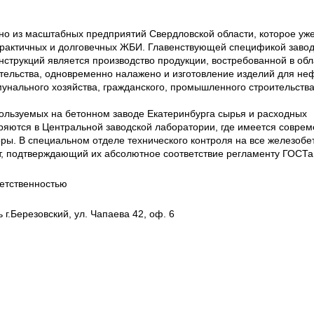
о из масштабных предприятий Свердловской области, которое уж
практичных и долговечных ЖБИ. Главенствующей спецификой заво
нструкций является производство продукции, востребованной в обл
ительства, одновременно налажено и изготовление изделий для не
унального хозяйства, гражданского, промышленного строительства
ользуемых на бетонном заводе Екатеринбурга сырья и расходных
яются в Центральной заводской лаборатории, где имеется совре
ры. В специальном отделе технического контроля на все железоб
т, подтверждающий их абсолютное соответствие регламенту ГОСТа
етственностью
 г.Березовский, ул. Чапаева 42, оф. 6