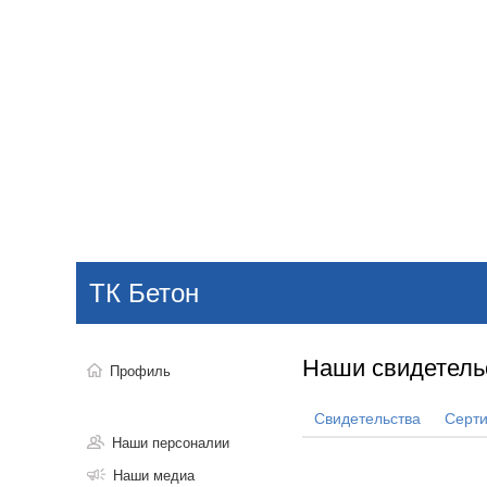
Добавить компанию
Войти
НОВОСТИ
СТАТЬИ
КОМПАНИИ
ТК Бетон
Поиск
Наши свидетель
Профиль
Свидетельства
Серт
Наши персоналии
Наши медиа