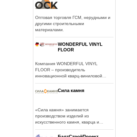
Оптовая торговля ГСМ, нерудными и
другими строительными
материалами.
WONDERFUL VINYL
FLOOR
Компания WONDERFUL VINYL
FLOOR – производитель
инновационной кварц-виниловой
плитки одноименного бренда.
Сила камня
«Сила камня» занимается
производством изделий из
искусственного камня, кварца и
акрила в Москве и ...
БалтСтройПроект