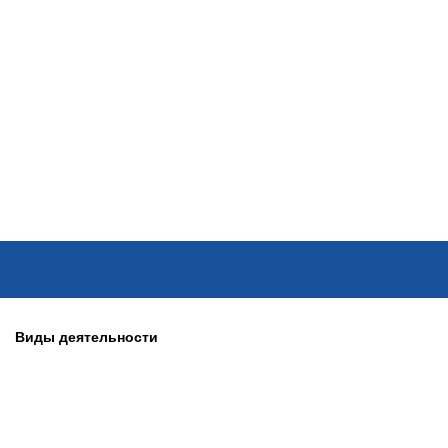
ОНЛАЙН–ВЫСТАВКИ
КАЛЕНДАРЬ
КЛЮЧЕВЫЕ ФИГУР
Виды деятельности