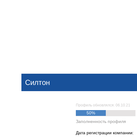
Добавить компанию
Войти
НОВОСТИ
СТАТЬИ
КОМПАНИИ
Силтон
Поиск
Профиль обновлялся: 06.10.21
50%
Заполненность профиля
Дата регистрации компании: