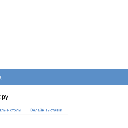
ОНЛАЙН–ВЫСТАВКИ
КАЛЕНДАРЬ
КЛЮЧЕВЫЕ ФИГУР
к
.ру
углые столы
Онлайн выставки