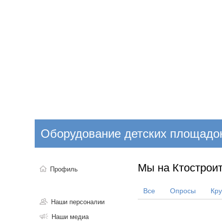
Добавить компанию
Войти
НОВОСТИ
СТАТЬИ
КОМПАНИИ
Оборудование детских площадо
Поиск
Мы на Ктостроит
Профиль
Все
Опросы
Кр
Наши персоналии
Наши медиа