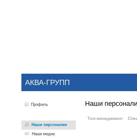
Добавить компанию
Войти
НОВОСТИ
СТАТЬИ
КОМПАНИИ
АКВА-ГРУПП
Поиск
Наши персонал
Профиль
Топ-менеджмент
Спе
Наши персоналии
Наши медиа