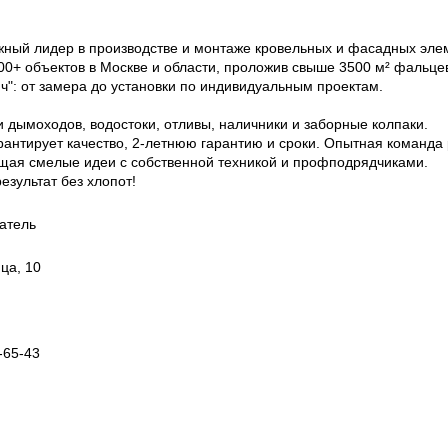
жный лидер в производстве и монтаже кровельных и фасадных эле
00+ объектов в Москве и области, проложив свыше 3500 м² фальце
ч": от замера до установки по индивидуальным проектам.
 дымоходов, водостоки, отливы, наличники и заборные колпаки.
рантирует качество, 2-летнюю гарантию и сроки. Опытная команда
щая смелые идеи с собственной техникой и профподрядчиками.
езультат без хлопот!
атель
ца, 10
-65-43