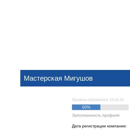
Добавить компанию
Войти
НОВОСТИ
СТАТЬИ
КОМПАНИИ
Мастерская Мигушов
Поиск
Профиль обновлялся: 16.04.26
50%
Заполненность профиля
Дата регистрации компании: