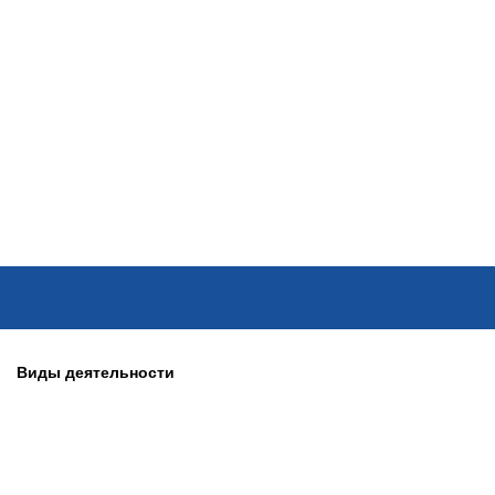
ОНЛАЙН–ВЫСТАВКИ
КАЛЕНДАРЬ
КЛЮЧЕВЫЕ ФИГУР
Виды деятельности