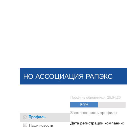
Добавить компанию
Войти
НОВОСТИ
СТАТЬИ
КОМПАНИИ
НО АССОЦИАЦИЯ РАПЭКС
Поиск
Профиль обновлялся: 28.04.26
50%
Заполненность профиля
Профиль
Дата регистрации компании:
Наши новости