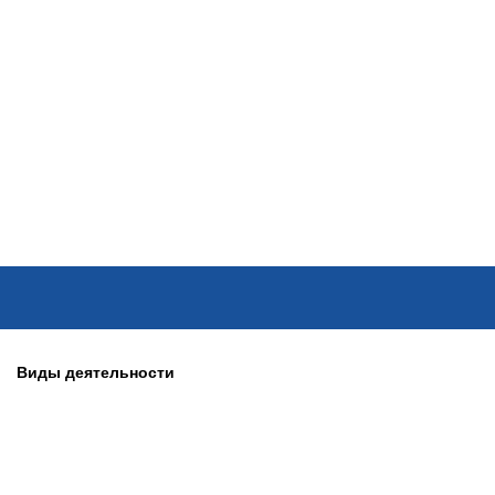
ОНЛАЙН–ВЫСТАВКИ
КАЛЕНДАРЬ
КЛЮЧЕВЫЕ ФИГУР
Виды деятельности