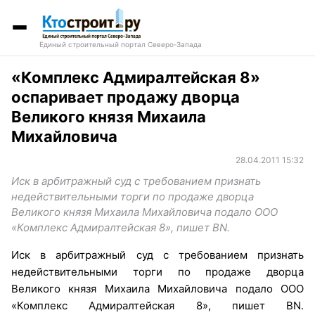
Единый строительный портал Северо-Запада
«Комплекс Адмиралтейская 8»
оспаривает продажу дворца
Великого князя Михаила
Михайловича
28.04.2011 15:32
Иск в арбитражный суд с требованием признать
недействительными торги по продаже дворца
Великого князя Михаила Михайловича подало ООО
«Комплекс Адмиралтейская 8», пишет BN.
Иск в арбитражный суд с требованием признать
недействительными торги по продаже дворца
Великого князя Михаила Михайловича подало ООО
«Комплекс Адмиралтейская 8», пишет BN.