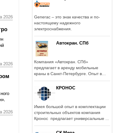
а 2026
Generac – это знак качества и по-
настоящему надежного
тро
электроснабжения.
ен
Автокран. СПб
ий
Компания «Автокран. СПб»
а 2026
предлагает в аренду мобильные
краны в Санкт-Петербурге. Опыт в
ором
сфере - более 15 лет.
КРОНОС
сного
и».
Имея большой опыт в комплектации
а 2026
строительных объектов компания
Кронос предлагает универсальные ...
СК Мера