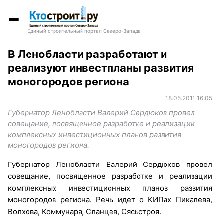
Единый строительный портал Северо-Запада
В Ленобласти разработают и
реализуют инвестпланы развития
моногородов региона
18.05.2011 16:05
Губернатор Ленобласти Валерий Сердюков провел
совещание, посвященное разработке и реализации
комплексных инвестиционных планов развития
моногородов региона.
Губернатор Ленобласти Валерий Сердюков провел
совещание, посвященное разработке и реализации
комплексных инвестиционных планов развития
моногородов региона. Речь идет о КИПах Пикалева,
Волхова, Коммунара, Сланцев, Сясьстроя.