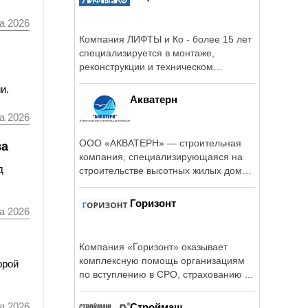
а 2026
Компания ЛИФТЫ и Ко - более 15 лет
специализируется в монтаже,
реконструкции и техническом
обслуживании ...
и.
Акватерн
а 2026
ООО «АКВАТЕРН» — строительная
ва
компания, специализирующаяся на
д
строительстве высотных жилых домов
и ...
Горизонт
а 2026
Компания «Горизонт» оказывает
комплексную помощь организациям
орой
по вступлению в СРО, страхованию ...
а 2026
Строймаш