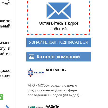
и ОАО
авили
Оставайтесь в курсе
льный
событий
УЗНАЙТЕ КАК ПОДПИСАТЬСЯ
ъемов
опу и
ий из
Каталог компаний
АНО МСЭБ
цессе
вания
АНО «МСЭБ» создана с целью
предоставления услуг в сфере
проведения 10 родов (33 видов)
судебных экспертиз ...
АйДиТи