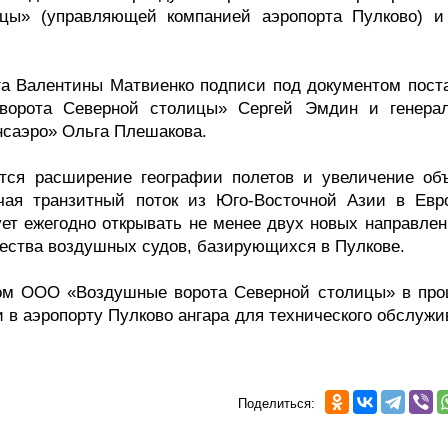
цы» (управляющей компанией аэропорта Пулково) 
рга Валентины Матвиенко подписи под документом пост
ворота Северной столицы» Сергей Эмдин и генера
нсаэро» Ольга Плешакова.
тся расширение географии полетов и увеличение об
ючая транзитный поток из Юго-Восточной Азии в Евр
ет ежегодно открывать не менее двух новых направлен
ичества воздушных судов, базирующихся в Пулкове.
ром ООО «Воздушные ворота Северной столицы» в про
 в аэропорту Пулково ангара для технического обслужи
Поделиться: