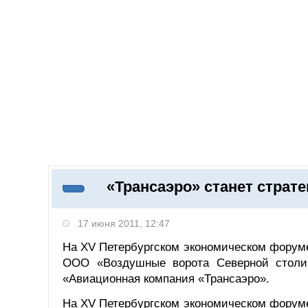
Добавить компанию
Войти
НОВОСТИ
СТАТЬИ
КОМПАНИИ
«Трансаэро» станет страт
Поиск
17 июня 2011, 12:47
На XV Петербургском экономическом форум
ООО «Воздушные ворота Северной столи
«Авиационная компания «Трансаэро».
На XV Петербургском экономическом форум