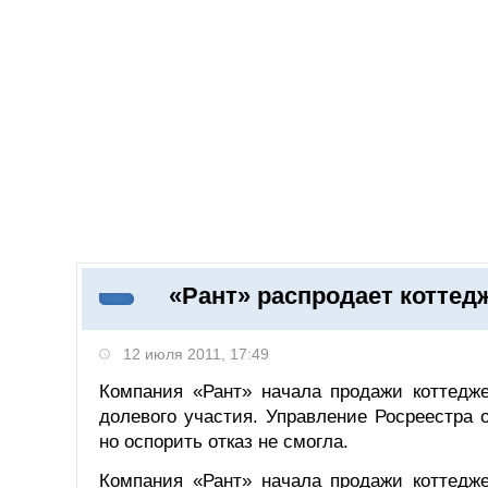
Добавить компанию
Войти
НОВОСТИ
СТАТЬИ
КОМПАНИИ
«Рант» распродает коттед
Поиск
12 июля 2011, 17:49
Компания «Рант» начала продажи коттедж
долевого участия. Управление Росреестра 
но оспорить отказ не смогла.
Компания «Рант» начала продажи коттедж