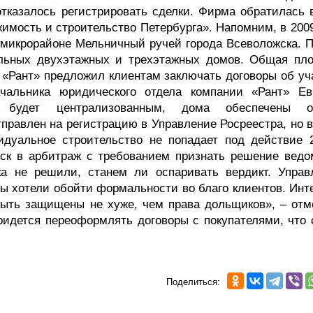
отказалось регистрировать сделки. Фирма обратилась в
жимость и строительство Петербурга». Напомним, в 200
 микрорайоне Мельничный ручей города Всеволожска. П
альных двухэтажных и трехэтажных домов. Общая пл
у «Рант» предложил клиентам заключать договоры об уч
чальника юридического отдела компании «Рант» Ев
а будет централизованным, дома обеспечены 
правлен на регистрацию в Управление Росреестра, но в
идуальное строительство не попадает под действие 2
иск в арбитраж с требованием признать решение ведо
ка не решили, станем ли оспаривать вердикт. Управ
 мы хотели обойти формальности во благо клиентов. Ин
быть защищены не хуже, чем права дольщиков», – отм
ридется переоформлять договоры с покупателями, что 
Поделиться: