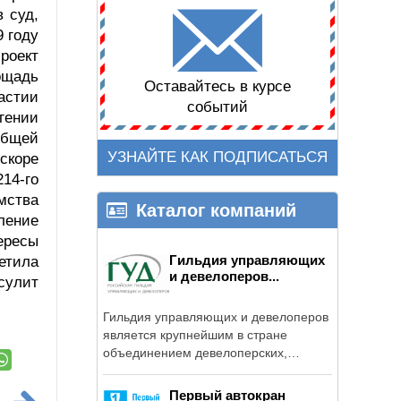
 суд,
9 году
роект
ощадь
Оставайтесь в курсе
астии
событий
гении
общей
УЗНАЙТЕ КАК ПОДПИСАТЬСЯ
скоре
14-го
мства
Каталог компаний
ление
тересы
Гильдия управляющих
етила
и девелоперов...
сулит
Гильдия управляющих и девелоперов
является крупнейшим в стране
объединением девелоперских,
строительных, ...
Первый автокран