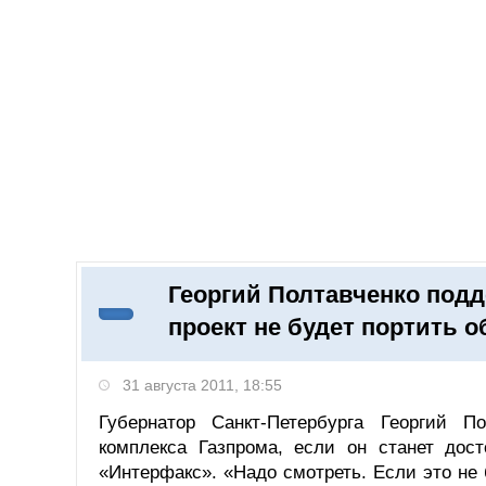
Добавить компанию
Войти
НОВОСТИ
СТАТЬИ
КОМПАНИИ
Георгий Полтавченко подд
Поиск
проект не будет портить о
31 августа 2011, 18:55
Губернатор Санкт-Петербурга Георгий П
комплекса Газпрома, если он станет дос
«Интерфакс». «Надо смотреть. Если это не 