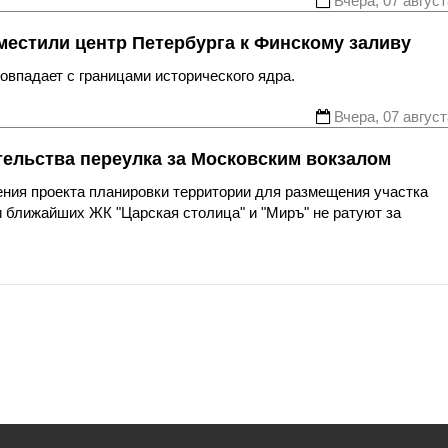
Вчера, 07 август
местили центр Петербурга к Финскому заливу
впадает с границами исторического ядра.
Вчера, 07 август
тельства переулка за Московским вокзалом
ния проекта планировки территории для размещения участка
 ближайших ЖК "Царская столица" и "Миръ" не ратуют за