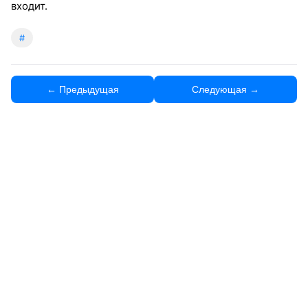
входит.
#
← Предыдущая
Следующая →