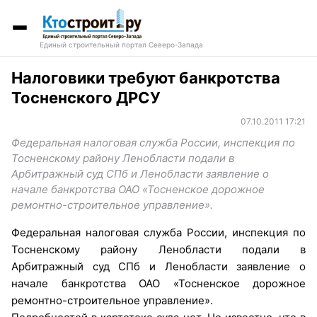
Единый строительный портал Северо-Запада
Налоговики требуют банкротства
Тосненского ДРСУ
07.10.2011 17:21
Федеральная налоговая служба России, инспекция по
Тосненскому району Ленобласти подали в
Арбитражный суд СПб и Ленобласти заявление о
начале банкротства ОАО «Тосненское дорожное
ремонтно-строительное управление».
Федеральная налоговая служба России, инспекция по
Тосненскому району Ленобласти подали в
Арбитражный суд СПб и Ленобласти заявление о
начале банкротства ОАО «Тосненское дорожное
ремонтно-строительное управление».