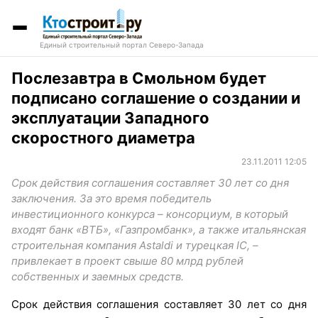
Единый строительный портал Северо-Запада
Послезавтра в Смольном будет
подписано соглашение о создании и
эксплуатации Западного
скоростного диаметра
23.11.2011 12:05
Срок действия соглашения составляет 30 лет со дня
заключения. За это время победитель
инвестиционного конкурса – консорциум, в который
входят банк «ВТБ», «Газпромбанк», а также итальянская
строительная компания Astaldi и турецкая IC, –
привлекает в проект свыше 80 млрд рублей
собственных и заемных средств.
Срок действия соглашения составляет 30 лет со дня