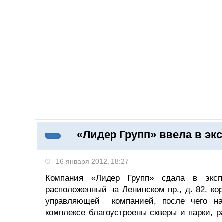
Добавить компанию
Войти
НОВОСТИ
СТАТЬИ
КОМПАНИИ
«Лидер Групп» ввела в э
Поиск
16 января 2012, 18:27
Компания «Лидер Групп» сдала в экс
расположенный на Ленинском пр., д. 82, ко
управляющей компанией, после чего на
комплексе благоустроены скверы и парки, 