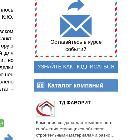
ялось
 К.Ю.
вском
анкт-
Оставайтесь в курсе
торую
событий
й для
и, но
УЗНАЙТЕ КАК ПОДПИСАТЬСЯ
делки
решен
влено
Каталог компаний
ьтат –
ТД ФАВОРИТ
Компания создана для комплексного
снабжения строящихся объектов
строительными материалами разного