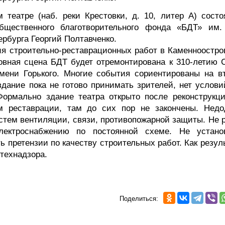
театре (наб. реки Крестовки, д. 10, литер А) состо
общественного благотворительного фонда «БДТ» им.
ербурга Георгий Полтавченко.
ия строительно-реставрационных работ в Каменноостро
новная сцена БДТ будет отремонтирована к 310-летию С
имени Горького. Многие события сориентированы на в
здание пока не готово принимать зрителей, нет услови
Формально здание театра открыто после реконструкци
м реставрации, там до сих пор не закончены. Недо
истем вентиляции, связи, противопожарной защиты. Не 
лектроснабжению по постоянной схеме. Не устано
ь претензии по качеству строительных работ. Как резул
технадзора.
Поделиться: