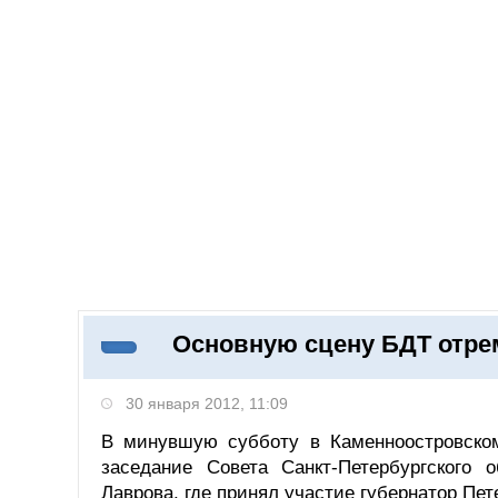
Добавить компанию
Войти
НОВОСТИ
СТАТЬИ
КОМПАНИИ
Основную сцену БДТ отрем
Поиск
30 января 2012, 11:09
В минувшую субботу в Каменноостровском 
заседание Совета Санкт-Петербургского 
Лаврова, где принял участие губернатор Пет