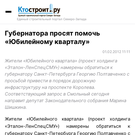
Единый строительный портал Северо-Запада
Губернатора просят помочь
«Юбилейному кварталу»
01.02.2012 11:11
Жители «Юбилейного квартала» (проект холдинга
«Эталон-ЛенСпецСМУ») намерены обратиться к
губернатору Санкт-Петербурга Георгию Полтавченко с
просьбой привести в порядок дорожную
инфраструктуру на проспекте Королева.
Соответствующий запрос в Смольный сегодня
направит депутат Законодательного собрания Марина
Шишкина.
Жители «Юбилейного квартала» (проект холдинга
«Эталон-ЛенСпецСМУ») намерены обратиться к
губернатору Санкт-Петербурга Георгию Полтавченко с