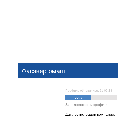
Добавить компанию
Войти
НОВОСТИ
СТАТЬИ
КОМПАНИИ
Фасэнергомаш
Поиск
Профиль обновлялся: 21.05.18
50%
Заполненность профиля
Дата регистрации компании: