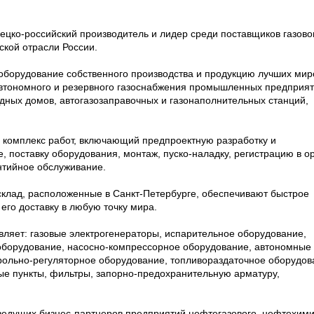
ко-российский производитель и лидер среди поставщиков газово
ской отрасли России.
оборудование собственного производства и продукцию лучших ми
автономного и резервного газоснабжения промышленных предприят
одных домов, автогазозаправочных и газонаполнительных станций,
 комплекс работ, включающий предпроектную разработку и
, поставку оборудования, монтаж, пуско-наладку, регистрацию в о
антийное обслуживание.
склад, расположенные в Санкт-Петербурге, обеспечивают быстрое
его доставку в любую точку мира.
вляет: газовые электрогенераторы, испарительное оборудование,
оборудование, насосно-компрессорное оборудование, автономные
рольно-регуляторное оборудование, топливораздаточное оборудов
е пункты, фильтры, запорно-предохранительную арматуру,
едущих бизнес-партнеров предприятий нефтегазового, нефтехими