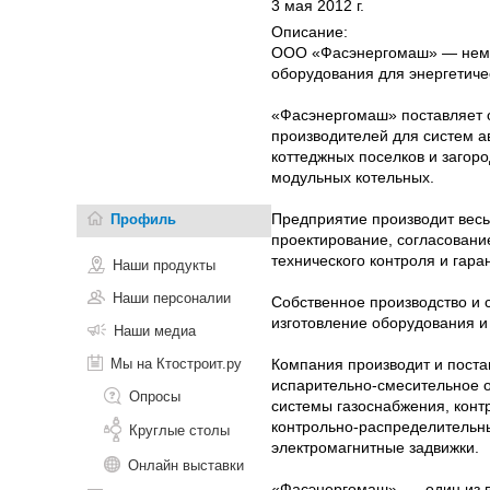
3 мая 2012 г.
Описание:
ООО «Фасэнергомаш» — немец
оборудования для энергетиче
«Фасэнергомаш» поставляет 
производителей для систем 
коттеджных поселков и загор
модульных котельных.
Предприятие производит весь
Профиль
проектирование, согласование
технического контроля и гар
Наши продукты
Наши персоналии
Собственное производство и 
изготовление оборудования и 
Наши медиа
Мы на Ктостроит.ру
Компания производит и поста
испарительно-смесительное 
Опросы
системы газоснабжения, конт
контрольно-распределительны
Круглые столы
электромагнитные задвижки.
Онлайн выставки
«Фасэнергомаш» — один из в