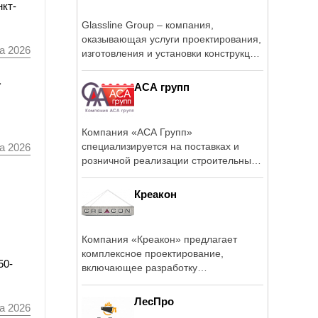
нкт-
Glassline Group – компания,
оказывающая услуги проектирования,
а 2026
изготовления и установки конструкций
из стекла и ...
а
АСА групп
Компания «АСА Групп»
специализируется на поставках и
а 2026
розничной реализации строительных
материалов.
Креакон
Компания «Креакон» предлагает
комплексное проектирование,
50-
включающее разработку
архитектурных и ...
ЛесПро
а 2026