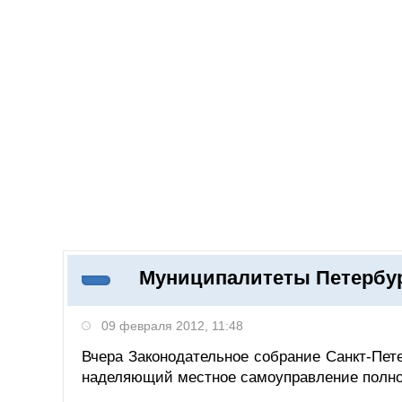
Добавить компанию
Войти
НОВОСТИ
СТАТЬИ
КОМПАНИИ
Муниципалитеты Петербур
Поиск
09 февраля 2012, 11:48
Вчера Законодательное собрание Санкт-Пете
наделяющий местное самоуправление полно