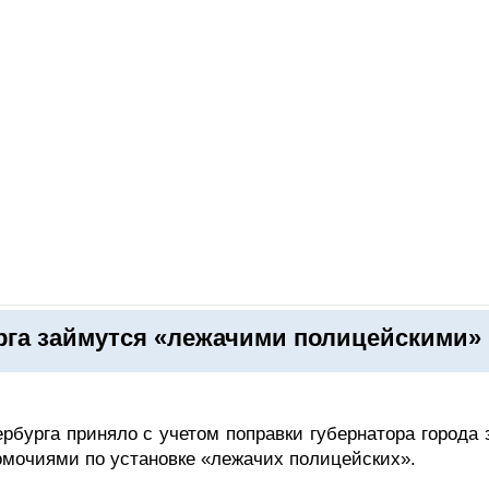
ОНЛАЙН–ВЫСТАВКИ
КАЛЕНДАРЬ
КЛЮЧЕВЫЕ ФИГУР
га займутся «лежачими полицейскими»
рбурга приняло с учетом поправки губернатора города 
мочиями по установке «лежачих полицейских».