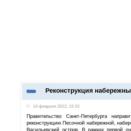
Добавить компанию
Войти
НОВОСТИ
СТАТЬИ
КОМПАНИИ
Реконструкция набережных
Поиск
14 февраля 2012, 15:33
Правительство Санкт-Петербурга напра
реконструкцию Песочной набережной, набе
Васильевский остров. В рамках первой оч