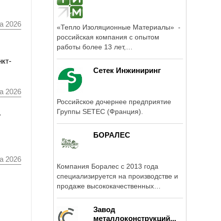
а 2026
«Тепло Изоляционные Материалы» -
российская компания с опытом
работы более 13 лет,
специализирующаяся ...
нкт-
Сетек Инжиниринг
а 2026
Российское дочернее предприятие
а
Группы SETEC (Франция).
БОРАЛЕС
а 2026
Компания Боралес с 2013 года
специализируется на производстве и
продаже высококачественных
пиломатериалов ...
Завод
металлоконструкций...