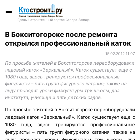
Единый строительный портал Северо-Запада
В Бокситогорске после ремонта
открылся профессиональный каток
15.02.2012 11:07
По просьбе жителей в Бокситогорске переоборудовали
ледовый каток «Зеркальный». Каток существует еще с
1980 года, здесь тренируются профессиональные
фигуристы – пять групп фигурного катания; также на
льду проводят уроки физкультуры три школы, два
института, училище и пять детских садов.
По просьбе жителей в Бокситогорске переоборудовали
ледовый каток «Зеркальный». Каток существует еще с
1980 года, здесь тренируются профессиональные
фигуристы – пять групп фигурного катания; также на
льду проводят уроки физкультуры три школы, два