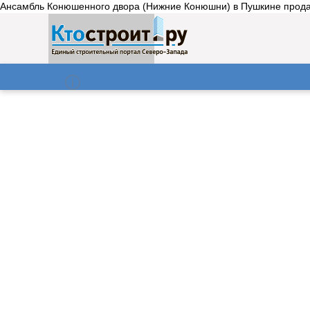
Ансамбль Конюшенного двора (Нижние Конюшни) в Пушкине продан з
О нас
Газета
08.08.2026