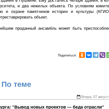
 зданий в Пушкине. Ему достались четыре здания, в ко
рситета, и два нежилых объекта. По условиям комите
нию и охране памятников истории и культуры (КГИО
треставрировать объект.
нейшем проданный ансамбль может быть приспособле
Поделиться:
По теме
Вчера, 07 август
урга: "Вывод новых проектов — беда отрасли"