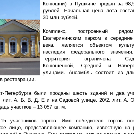
Конюшни) в Пушкине продан за 68,
рублей. Начальная цена лота соста
30 млн рублей.
Комплекс, построенный ряд
Екатерининским парком в середине 
века, является объектом культу
наследия федерального значения
территория ограничена Садо
Конюшенной, Средней и Набере
улицами. Ансамбль состоит из дл
 в реставрации.
т-Петербурга были проданы шесть зданий и два уча
лит. А, Б, В, Д, Е и на Садовой улице, 20/2, лит. А.
адь участков – 13 057 кв. м.
15 участников торгов. Имя победителя торгов по
ское лицо, представляющее компанию, известную на 