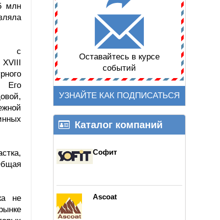
5 млн
вляла
ом с
Оставайтесь в курсе
XVIII
событий
рного
. Его
УЗНАЙТЕ КАК ПОДПИСАТЬСЯ
вой,
жной
инных
Каталог компаний
Софит
стка,
 Общая
Ascoat
ка не
рынке