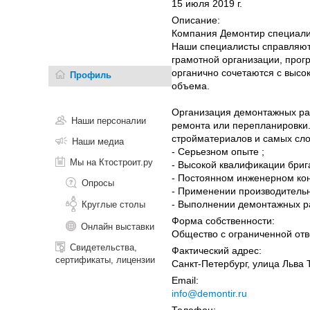
15 июля 2019 г.
Описание:
Компания Демонтир специали
Наши специалисты справляют
грамотной организации, про
органично сочетаются с высо
Профиль
объема.
Организация демонтажных раб
Наши персоналии
ремонта или перепланировки
стройматериалов и самых сл
Наши медиа
- Серьезном опыте ;
Мы на Ктостроит.ру
- Высокой квалификации бриг
- Постоянном инженерном ко
Опросы
- Применении производительн
- Выполнении демонтажных ра
Круглые столы
Форма собственности:
Онлайн выставки
Общество с ограниченной отв
Свидетельства,
Фактический адрес:
сертификаты, лицензии
Санкт-Петербург, улица Льва Т
Email:
info@demontir.ru
Телефон: