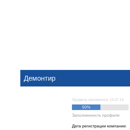
Добавить компанию
Войти
НОВОСТИ
СТАТЬИ
КОМПАНИИ
Демонтир
Поиск
Профиль обновлялся: 15.07.19
50%
Заполненность профиля
Дата регистрации компании: