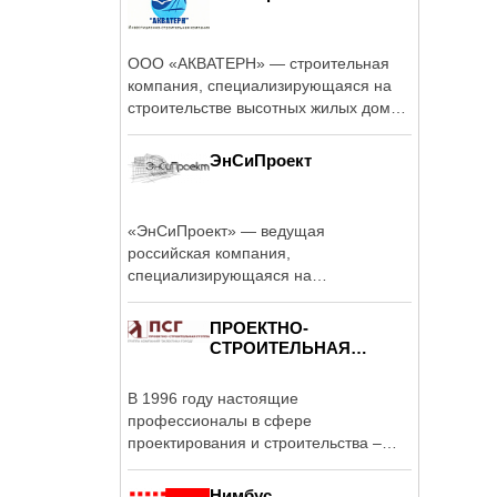
ООО «АКВАТЕРН» — строительная
компания, специализирующаяся на
строительстве высотных жилых домов
и ...
ЭнСиПроект
«ЭнСиПроект» — ведущая
российская компания,
специализирующаяся на
комплексном выполнении задач в
области ...
ПРОЕКТНО-
СТРОИТЕЛЬНАЯ
ГРУППА
В 1996 году настоящие
профессионалы в сфере
проектирования и строительства –
работники «Ленинградского ...
Нимбус