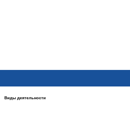
ОНЛАЙН–ВЫСТАВКИ
КАЛЕНДАРЬ
КЛЮЧЕВЫЕ ФИГУР
Виды деятельности