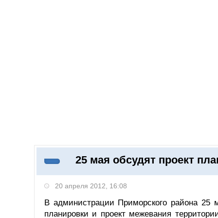
09.08.2026
Добавить компанию
Войти
НОВОСТИ
СТАТЬИ
КОМПАНИИ
25 мая обсудят проект пл
Поиск
20 апреля 2012, 16:08
В администрации Приморского района 25 м
планировки и проект межевания территории