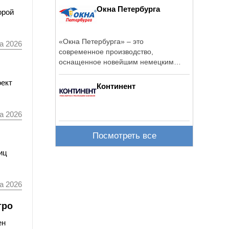
Окна Петербурга
орой
«Окна Петербурга» – это
а 2026
современное производство,
оснащенное новейшим немецким
оборудованием.
оект
Континент
а 2026
Посмотреть все
иц
а 2026
тро
ен