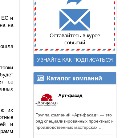
 ЕС и
на на
Оставайтесь в курсе
событий
рошла
УЗНАЙТЕ КАК ПОДПИСАТЬСЯ
товки
будет
Каталог компаний
ия со
анных
Арт-фасад
ью их
Группа компаний «Арт-фасад» — это
отные
ряд специализированных проектных и
лей и
производственных мастерских,
грамм
которые ...