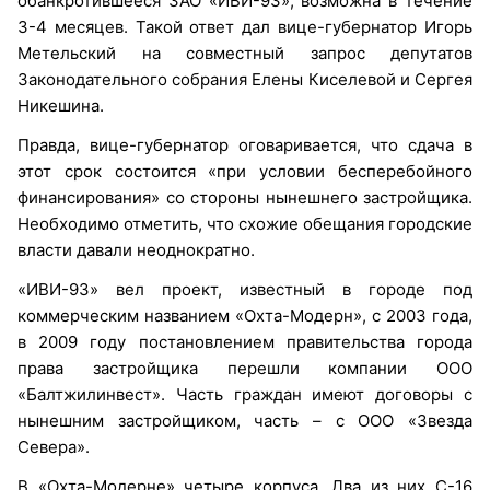
обанкротившееся ЗАО «ИВИ-93», возможна в течение
3-4 месяцев. Такой ответ дал вице-губернатор Игорь
Метельский на совместный запрос депутатов
Законодательного собрания Елены Киселевой и Сергея
Никешина.
Правда, вице-губернатор оговаривается, что сдача в
этот срок состоится «при условии бесперебойного
финансирования» со стороны нынешнего застройщика.
Необходимо отметить, что схожие обещания городские
власти давали неоднократно.
«ИВИ-93» вел проект, известный в городе под
коммерческим названием «Охта-Модерн», с 2003 года,
в 2009 году постановлением правительства города
права застройщика перешли компании ООО
«Балтжилинвест». Часть граждан имеют договоры с
нынешним застройщиком, часть – с ООО «Звезда
Севера».
В «Охта-Модерне» четыре корпуса. Два из них С-16