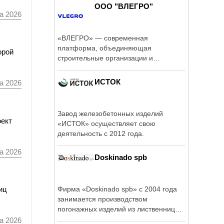
ООО "ВЛЕГРО"
а 2026
«ВЛЕГРО» — современная
платформа, объединяющая
орой
строительные организации и
заказчиков на одной цифровой ...
ИСТОК
а 2026
Завод железобетонных изделий
оект
«ИСТОК» осуществляет свою
деятельность с 2012 года.
а 2026
Doskinado spb
Фирма «Doskinado spb» с 2004 года
иц
занимается производством
погонажных изделий из лиственницы,
произрастающей в ...
а 2026