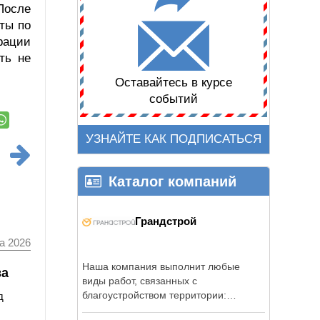
После
ты по
рации
ть не
Оставайтесь в курсе
событий
УЗНАЙТЕ КАК ПОДПИСАТЬСЯ
Каталог компаний
Грандстрой
а 2026
Наша компания выполнит любые
ва
виды работ, связанных с
благоустройством территории:
д
земляные работы, ...