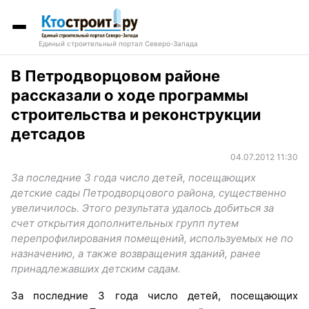
Единый строительный портал Северо-Запада
В Петродворцовом районе
рассказали о ходе программы
строительства и реконструкции
детсадов
04.07.2012 11:30
За последние 3 года число детей, посещающих
детские сады Петродворцового района, существенно
увеличилось. Этого результата удалось добиться за
счет открытия дополнительных групп путем
перепрофилирования помещений, используемых не по
назначению, а также возвращения зданий, ранее
принадлежавших детским садам.
За последние 3 года число детей, посещающих