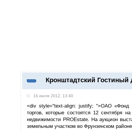
Добавить компанию
Войти
НОВОСТИ
СТАТЬИ
КОМПАНИИ
Кронштадтский Гостиный д
Поиск
16 июля 2012, 13:40
<div style="text-align: justify; ">ОАО «Ф
торгов, которые состоятся 12 сентября н
недвижимости PROEstate. На аукцион выст
земельным участком во Фрунзенском районе 