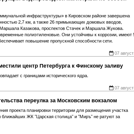
оммунальной инфраструктуры» в Кировском районе завершена
нностью 2,7 км, а также 26 примыкающих домовых вводов,
 Маршала Казакова, проспектов Стачек и Маршала Жукова.
овременные полиэтиленовые. Они устойчивы к коррозии, имеют 
беспечивает повышение пропускной способности сети.
07 август
местили центр Петербурга к Финскому заливу
впадает с границами исторического ядра.
07 август
тельства переулка за Московским вокзалом
ния проекта планировки территории для размещения участка
 ближайших ЖК "Царская столица" и "Миръ" не ратуют за