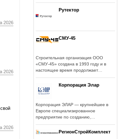
Рутектор
а 2026
СМУ-45
Строительная организация ООО
«СМУ-45» создана в 1993 году и в
настоящее время продолжает
а 2026
успешное ...
Корпорация Элар
Корпорация ЭЛАР — крупнейшее в
 свой
Европе специализированное
предприятие по созданию,
комплексному оснащению ...
а 2026
РегионСтройКомплект