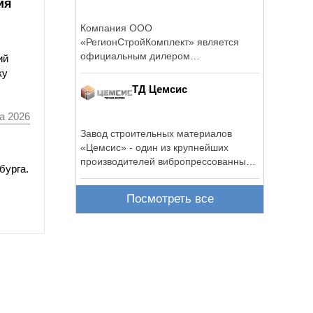
ия
Компания ООО
«РегионСтройКомплект» является
официальным дилером
ий
производителей промышленного ...
ку
ТД Цемсис
а 2026
Завод строительных материалов
«Цемсис» - один из крупнейших
производителей вибропрессованных
бурга.
изделий в ...
Посмотреть все