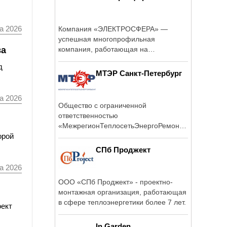
а 2026
Компания «ЭЛЕКТРОСФЕРА» —
успешная многопрофильная
ва
компания, работающая на
российском энергетическом ...
д
МТЭР Санкт-Петербург
а 2026
Общество с ограниченной
ответственностью
«МежрегионТеплосетьЭнергоРемонт
Санкт-Петербург» ...
орой
СПб Проджект
а 2026
ООО «СПб Проджект» - проектно-
монтажная организация, работающая
в сфере теплоэнергетики более 7 лет.
оект
In Garden