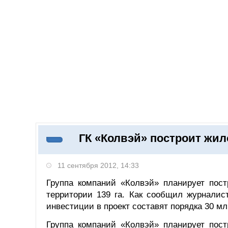
Добавить компанию
Войти
НОВОСТИ
СТАТЬИ
КОМПАНИИ
ГК «Колвэй» построит жил
Поиск
11 сентября 2012, 14:33
Группа компаний «Колвэй» планирует пост
территории 139 га. Как сообщил журналис
инвестиции в проект составят порядка 30 мл
Группа компаний «Колвэй» планирует пост