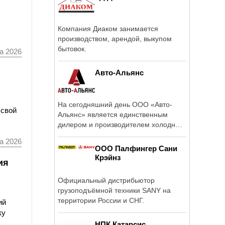
Компания Диаком занимается
производством, арендой, выкупом
бытовок.
а 2026
Авто-Альянс
На сегодняшний день ООО «Авто-
 свой
Альянс» является единственным
дилером и производителем холодных
...
а 2026
ООО Палфингер Сани
Крэйнз
ия
Официальный дистрибьютор
грузоподъёмной техники SANY на
территории России и СНГ.
ий
ку
НПК Катарсис