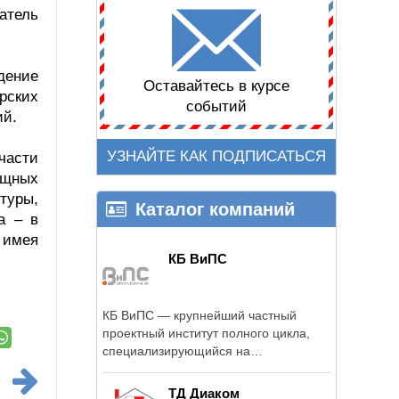
атель
дение
Оставайтесь в курсе
рских
событий
ий.
УЗНАЙТЕ КАК ПОДПИСАТЬСЯ
части
ищных
туры,
Каталог компаний
а – в
 имея
КБ ВиПС
КБ ВиПС — крупнейший частный
проектный институт полного цикла,
специализирующийся на
комплексном ...
ТД Диаком